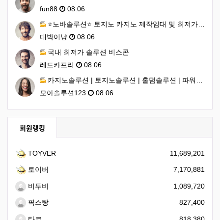
fun88
08.06
⭐️노바솔루션⭐️ 토지노 카지노 제작임대 및 최저가 알공급 텔레@OSILZANG http://제작.서버.한국
대박이냥
08.06
국내 최저가 솔루션 비스콘
레드카프리
08.06
카지노솔루션 | 토지노솔루션 | 홀덤솔루션 | 파워볼솔루션 | 모아솔루션 098716542
모아솔루션123
08.06
회원랭킹
TOYVER
11,689,201
토이버
7,170,881
비투비
1,089,720
픽스탕
827,400
타코
818,380