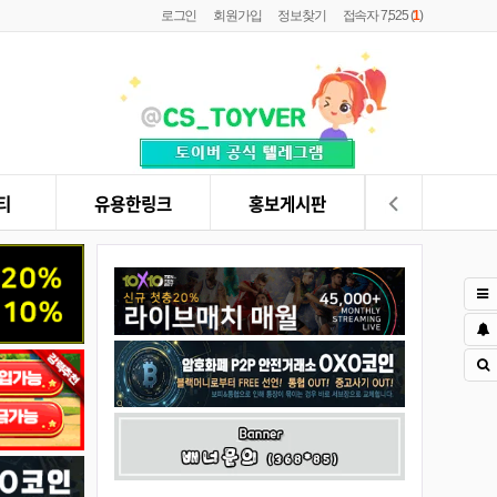
로그인
회원가입
정보찾기
접속자 7,525 (
1
)
티
유용한링크
홍보게시판