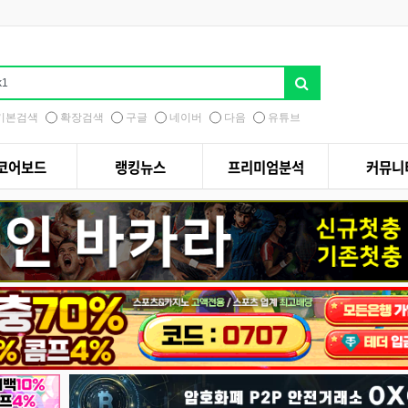
기본검색
확장검색
구글
네이버
다음
유튜브
코어보드
랭킹뉴스
프리미엄분석
커뮤니