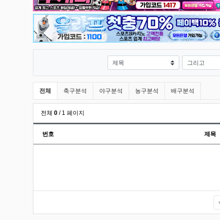
검색대상
프리미엄분석 분류 목록
전체
축구분석
야구분석
농구분석
배구분석
전체
0
/ 1 페이지
번호
제목