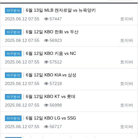
6월 13일 MLB 캔자로얄 vs 뉴욕양키
야구분석
등록일
조회
등록자
2025.06.12 07:55
57447
토이버
6월 12일 KBO 한화 vs 두산
야구분석
등록일
조회
등록자
2025.06.12 07:55
56923
토이버
6월 12일 KBO 키움 vs NC
야구분석
등록일
조회
등록자
2025.06.12 07:55
57512
토이버
6월 12일 KBO KIA vs 삼성
야구분석
등록일
조회
등록자
2025.06.12 07:55
57218
토이버
6월 12일 KBO KT vs 롯데
야구분석
등록일
조회
등록자
2025.06.12 07:55
56998
토이버
6월 12일 KBO LG vs SSG
야구분석
등록일
조회
등록자
2025.06.12 07:55
56717
토이버