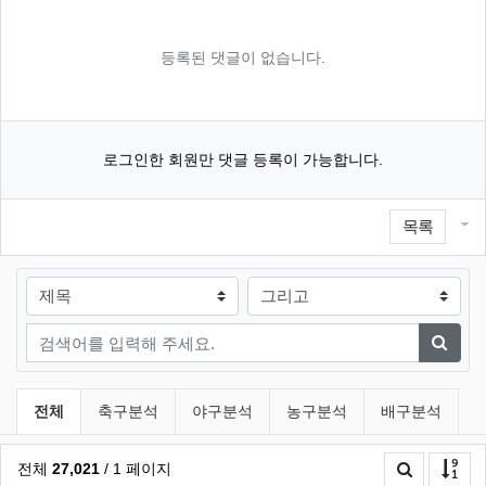
등록된 댓글이 없습니다.
로그인한 회원만 댓글 등록이 가능합니다.
게
목록
검색대상
검색어
검색
프리미엄분석 분류 목록
전체
축구분석
야구분석
농구분석
배구분석
전체
27,021
/ 1 페이지