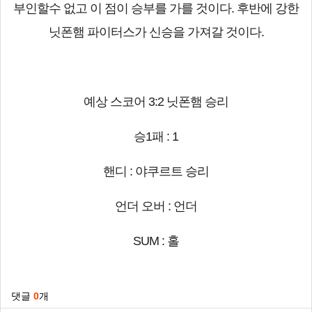
부인할수 없고 이 점이 승부를 가를 것이다. 후반에 강한
닛폰햄 파이터스가 신승을 가져갈 것이다.
예상 스코어 3:2 닛폰햄 승리
승1패 : 1
핸디 : 야쿠르트 승리
언더 오버 : 언더
SUM : 홀
관련자료
댓글
0
개