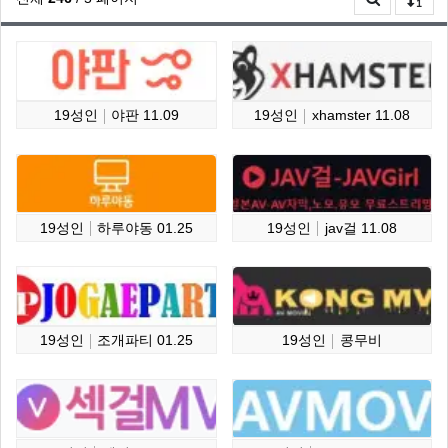
19성인
야판 11.09
19성인
xhamster 11.08
19성인
하루야동 01.25
19성인
jav걸 11.08
19성인
조개파티 01.25
19성인
콩무비