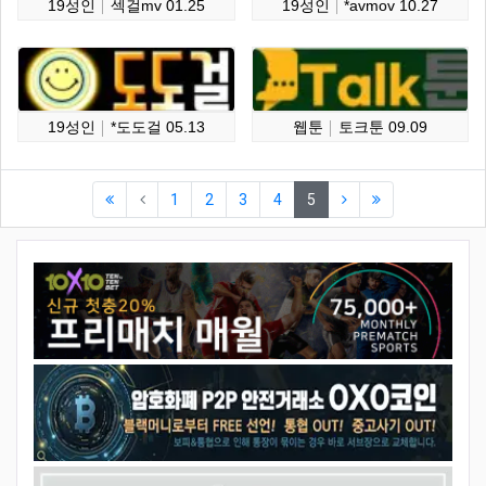
19성인
섹걸mv 01.25
19성인
*avmov 10.27
19성인
*도도걸 05.13
웹툰
토크툰 09.09
(current)
1
2
3
4
5