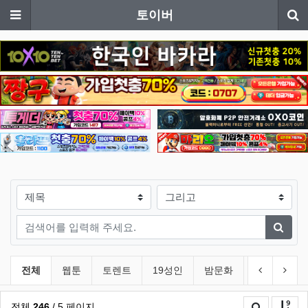
메뉴
토이버
검색대상
검색어
검색
링크모음 - 유용한 사이트 링크 분류 목
이전 분류
다음
전체
웹툰
토렌트
19성인
밤문화
먹튀검증
전체
246
/ 5 페이지