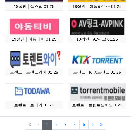
19성인
섹스밤 01.25
19성인
야동하우스 01.25
19성인
야동티비 01.25
19성인
AV핑크 01.25
토렌트
토렌트와이 01.25
토렌트
KTX토렌트 01.25
토렌트
토다와 01.25
토렌트
토렌트모바일 1.25
(current)
1
2
3
4
5