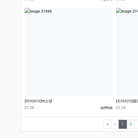
[치어리더]박소영
[치어리더]원
등록일
등록자
등록일
07.29
soRhdi
07.29
(current
1
2