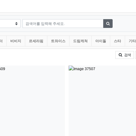
검색어
검색하기
터
비비지
르세라핌
트와이스
드림캐쳐
아이돌
스타
기타
검색