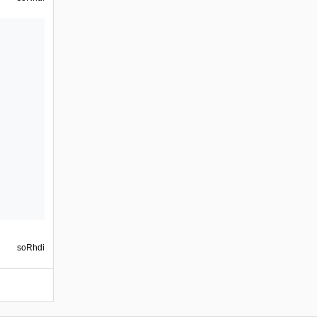
등록자
soRhdi