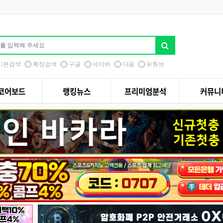
기본검색
확장검색
구글
네이버
다음
유튜브
코어보드
랭킹뉴스
프리미엄분석
커뮤니