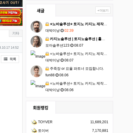
새글
+ 더보기
⭐️노바솔루션⭐️ 토지노 카지노 제작임대 및 최저가 알공급 @OSILZANG
대박이냥
02:39
분류
기타
카지노솔루션 | 토지노솔루션 | 홀덤솔루션 | 파워볼솔루션 | 모아솔루션 412156161
모아솔루션123
08.07
성일
.10.17 14:52
⭐️노바솔루션⭐️ 토지노 카지노 제작임대 및 최저가 알공급 텔레@OSILZANG
목록
대박이냥
08.07
주죽장 or 요율 파트너 모집합니다.
fun88
08.06
⭐️노바솔루션⭐️ 토지노 카지노 제작임대 및 최저가 알공급 텔레@OSILZANG http://제작.서버.한국
대박이냥
08.06
회원랭킹
TOYVER
11,689,201
토이버
7,170,881