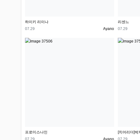
하이키 리이나
리센느
등록일
등록자
등록일
07.29
Ayano
07.29
프로미스나인
[치어리더]박
등록일
등록자
등록일
07.29
Ayano
07.29