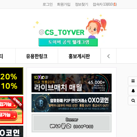
로그인
회원가입
정보찾기
접속자 13,810 (
1
)
티
유용한링크
홍보게시판